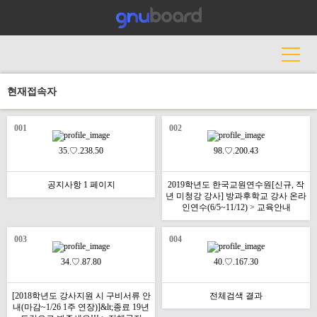
현재접속자
001
002
35.♡.238.50
98.♡.200.43
공지사항 1 페이지
2019학년도 한국교원연수원[신규, 작
년 미청강 강사] 방과후학교 강사 온라
인연수(6/5~11/12) > 교육안내
003
004
34.♡.87.80
40.♡.167.30
[2018학년도 강사지원 시 구비서류 안
전체검색 결과
내(마감~1/26 1주 연장)]&lt;종료 19년