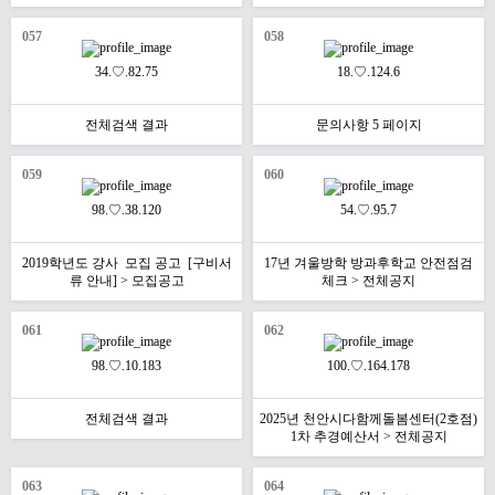
057
058
34.♡.82.75
18.♡.124.6
전체검색 결과
문의사항 5 페이지
059
060
98.♡.38.120
54.♡.95.7
2019학년도 강사 모집 공고 [구비서
17년 겨울방학 방과후학교 안전점검
류 안내] > 모집공고
체크 > 전체공지
061
062
98.♡.10.183
100.♡.164.178
전체검색 결과
2025년 천안시다함께돌봄센터(2호점)
1차 추경예산서 > 전체공지
063
064