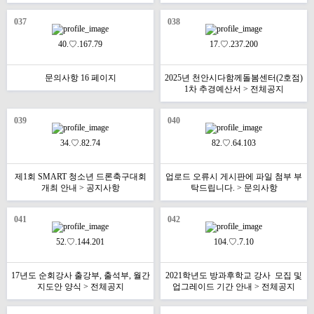
037
038
40.♡.167.79
17.♡.237.200
문의사항 16 페이지
2025년 천안시다함께돌봄센터(2호점)
1차 추경예산서 > 전체공지
039
040
34.♡.82.74
82.♡.64.103
제1회 SMART 청소년 드론축구대회
업로드 오류시 게시판에 파일 첨부 부
개최 안내 > 공지사항
탁드립니다. > 문의사항
041
042
52.♡.144.201
104.♡.7.10
17년도 순회강사 출강부, 출석부, 월간
2021학년도 방과후학교 강사 모집 및
지도안 양식 > 전체공지
업그레이드 기간 안내 > 전체공지