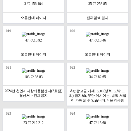
3.♡.156.104
35.♡.253.85
오류안내 페이지
전체검색 결과
019
020
47.♡.13.92
47.♡.13.46
오류안내 페이지
오류안내 페이지
021
022
103.♡.36.83
34.♡.82.65
2024년 천안시다함께돌봄센터(2호점)
&gt;광고글 게제, 도배(성적, 도박 그
결산서 > 전체공지
외) 금지&lt; 무단 게시에는, 법적 처벌
이 가해질 수 있습니다. > 문의사항
023
024
23.♡.212.212
47.♡.13.60