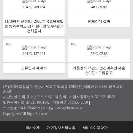
104.♡.209.164
48.♡.9.99
11/16까지 신청&lt; 2020 한국교육개발
전체검색 결과
원 방과후학교 강사 온라인 연수&gt; >
전체공지
065
066
191.♡.157.224
52.♡.92.83
오류안내 페이지
기존강사 16년도 연간계획안 제출
(~2.5) > 모집공고
(우)31094 충청남도 천안시 서북구 백석동 1206 천안미래에이스하이테크시티
A509
사단법인 한국 유소년스포츠지도자 협회
사업자등록번호 312-82-16833
법인등록번호 164821-0001142
대표번호 041)555-6550
팩스번호 : 041)555-6509
이메일 : kysia@kysia.co.kr
Copyrightⓒ All Right Reserved.
회사소개
개인정보처리방침
서비스이용약관