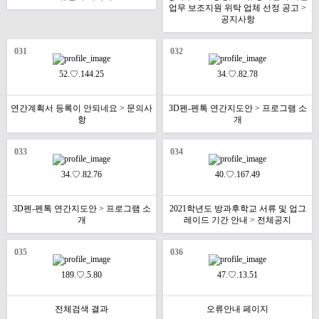
업무 보조지원 위탁 업체 선정 공고 >
공지사항
031
032
52.♡.144.25
34.♡.82.78
연간계획서 등록이 안되네요 > 문의사
3D펜-펜톡 연간지도안 > 프로그램 소
항
개
033
034
34.♡.82.76
40.♡.167.49
3D펜-펜톡 연간지도안 > 프로그램 소
2021학년도 방과후학교 서류 및 업그
개
레이드 기간 안내 > 전체공지
035
036
189.♡.5.80
47.♡.13.51
전체검색 결과
오류안내 페이지