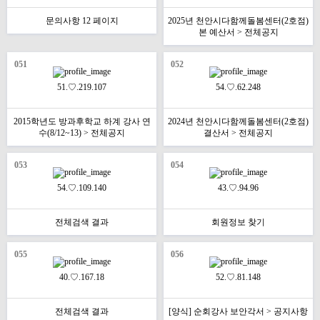
문의사항 12 페이지
2025년 천안시다함께돌봄센터(2호점)
본 예산서 > 전체공지
051
052
51.♡.219.107
54.♡.62.248
2015학년도 방과후학교 하계 강사 연
2024년 천안시다함께돌봄센터(2호점)
수(8/12~13) > 전체공지
결산서 > 전체공지
053
054
54.♡.109.140
43.♡.94.96
전체검색 결과
회원정보 찾기
055
056
40.♡.167.18
52.♡.81.148
전체검색 결과
[양식] 순회강사 보안각서 > 공지사항