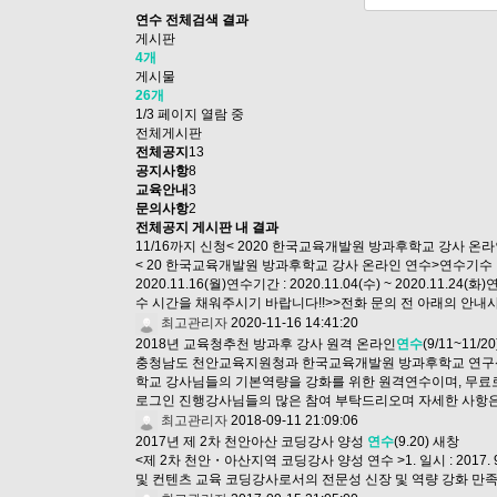
연수
전체검색 결과
게시판
4개
게시물
26개
1/3 페이지 열람 중
전체게시판
전체공지
13
공지사항
8
교육안내
3
문의사항
2
전체공지 게시판 내 결과
11/16까지 신청< 2020 한국교육개발원 방과후학교 강사 온
< 20 한국교육개발원 방과후학교 강사 온라인 연수>연수기수 : 
2020.11.16(월)연수기간 : 2020.11.04(수) ~ 202
수 시간을 채워주시기 바랍니다!!>>전화 문의 전 아래의 안
최고관리자
2020-11-16 14:41:20
2018년 교육청추천 방과후 강사 원격 온라인
연수
(9/11~11/20
충청남도 천안교육지원청과 한국교육개발원 방과후학교 연구센
학교 강사님들의 기본역량을 강화를 위한 원격연수이며, 무료로 진행된다고 
로그인 진행강사님들의 많은 참여 부탁드리오며 자세한 사항은 
최고관리자
2018-09-11 21:09:06
2017년 제 2차 천안아산 코딩강사 양성
연수
(9.20)
새창
<제 2차 천안・아산지역 코딩강사 양성 연수 >1. 일시 : 2017. 
및 컨텐츠 교육 코딩강사로서의 전문성 신장 및 역량 강화 만족