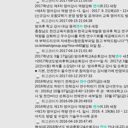
최고관리자
2017-09-15 21:05:00
2017학년도 제4차 영어강사 역량강화
연수
(9.21)
새창
<제4차 영어강사 역량 연수 >1. 일시 : 2017. 9. 21(목)1
(신규강사 포함)2학기 운영 방향 및 공개대비 교육 영어지도 
최고관리자
2017-09-15 21:04:38
방과후 학교 강사 대상 원격
연수
안내
새창
충청남도 천안교육지원청과 한국교육개발원 방과후 학교 연구
역량을 강화하고 우수강사를 위한 연수기회를 제공해드리기 위
여 부탁드리오며 자세한사항은첨부파일 참고 부탁드립니다^^[이수증
co.kr/main/group.asp?inx=440붙임 파일 참…
최고관리자
2017-04-14 21:01:40
2017학년도 3월 17일(금) 방과후학교&순회강사 전체
연수
새
<2017학년도방과후학교&순회강사 연수>>일 자 : 2017년 3월
교(안서동) 백석홀 소강당)> 대 상 : 방과후학교 강사 및 
♣ 기본, 안전연수 필수연수로 참여점수는 강사평가에 반영되오
최고관리자
2017-03-12 20:57:33
2016학년도 하반기 전체강사
연수
(10/7(금))
새창
2016학년도 하반기 전체강사 연수하반기 전체 강사연수는 상반
자 : 2016년 10월 07일(금) 8:40~13:00> 주 관 : 백
사 및 천안•아산 순회강사 전체연수 세부일정 : 10월 07일(금
최고관리자
2016-09-28 20:49:03
2016학년도 제1차 영어강사 역량강화
연수
(4.19)
새창
<제1차 영어강사 역량 연수 >1. 일시 : 2016. 4. 19(화) 
어지도 방법 및 수업의 기술우수사례 공유
최고관리자
2016-04-19 20:47:45
백석대] 2016학년도 방과후학교&순회강사
연수
안내 (4.22)