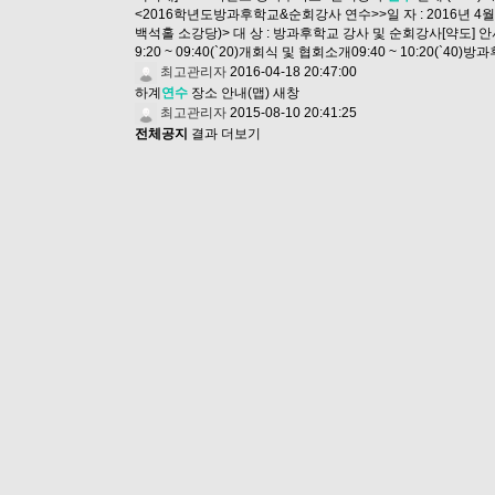
<2016학년도방과후학교&순회강사 연수>>일 자 : 2016년 4월
백석홀 소강당)> 대 상 : 방과후학교 강사 및 순회강사[약도] 안서
9:20 ~ 09:40(`20)개회식 및 협회소개09:40 ~ 10:20(`4
최고관리자
2016-04-18 20:47:00
하계
연수
장소 안내(맵)
새창
최고관리자
2015-08-10 20:41:25
전체공지
결과 더보기
맨끝