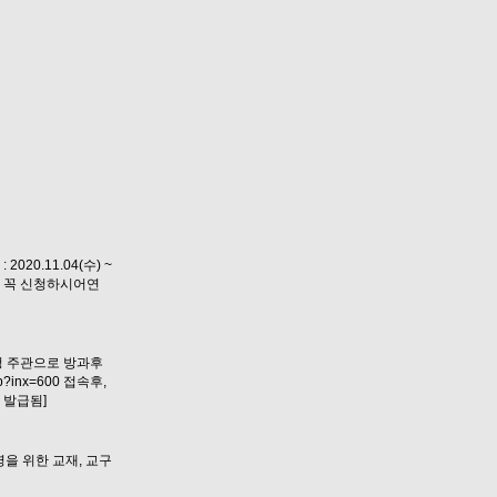
0.11.04(수) ~
으로, 꼭 신청하시어연
청 주관으로 방과후
inx=600 접속후,
 발급됨]
운영을 위한 교재, 교구