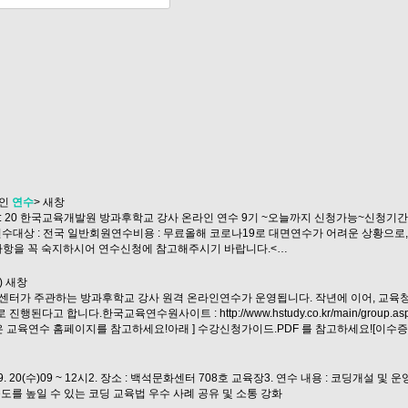
라인
연수
>
새창
20 한국교육개발원 방과후학교 강사 온라인 연수 9기 ~오늘까지 신청가능~신청기간 : 202
0.11.24(화)연수대상 : 전국 일반회원연수비용 : 무료올해 코로나19로 대면연수가 어려운 상황
내사항을 꼭 숙지하시어 연수신청에 참고해주시기 바랍니다.<…
)
새창
터가 주관하는 방과후학교 강사 원격 온라인연수가 운영됩니다. 작년에 이어, 교육
합니다.한국교육연수원사이트 : http://www.hstudy.co.kr/main/group.asp?
교육연수 홈페이지를 참고하세요!아래 ] 수강신청가이드.PDF 를 참고하세요![이수증
9. 20(수)09 ~ 12시2. 장소 : 백석문화센터 708호 교육장3. 연수 내용 : 코딩개설 및 
도를 높일 수 있는 코딩 교육법 우수 사례 공유 및 소통 강화