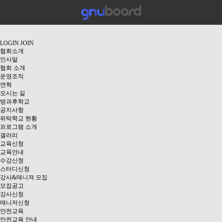
LOGIN
JOIN
협회소개
인사말
협회 소개
운영조직
연혁
오시는 길
방과후학교
공지사항
위탁학교 현황
프로그램 소개
갤러리
교육신청
교육안내
수강신청
스터디신청
강사&매니져 모집
모집공고
강사신청
매니저신청
안전교육
안전교육 안내