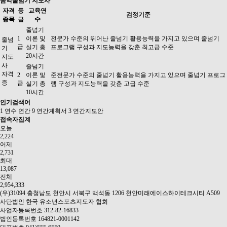
음악줄넘기 지도사
자격
등
교육연
검정기준
종목
급
수
줄넘기
1
이론 및
전문가 수준의 뛰어난 줄넘기 활용능력을 가지고 있으며 줄넘기
줄넘
급
실기 총
프로그램 구성과 지도능력을 갖춘 최고급 수준
기
20시간
지도
사
줄넘기
자격
2
이론 및
준전문가 수준의 줄넘기 활용능력을 가지고 있으며 줄넘기 프로그
증
급
실기 총
램 구성과 지도능력을 갖춘 고급 수준
10시간
인기검색어
1
연수
연간
9
연간계획서
3
연간지도안
접속자집계
오늘
2,224
어제
2,731
최대
13,087
전체
2,954,333
(우)31094 충청남도 천안시 서북구 백석동 1206 천안미래에이스하이테크시티 A509
사단법인 한국 유소년스포츠지도자 협회
사업자등록번호 312-82-16833
법인등록번호 164821-0001142